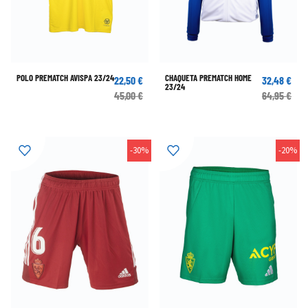
POLO PREMATCH AVISPA 23/24
CHAQUETA PREMATCH HOME
22,50 €
32,48 €
23/24
45,00 €
64,95 €
-30%
-20%