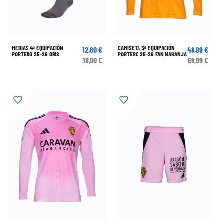
MEDIAS 4ª EQUIPACIÓN
CAMISETA 3ª EQUIPACIÓN
12,60 €
48,99 €
PORTERO 25-26 GRIS
PORTERO 25-26 FAN NARANJA
18,00 €
69,99 €