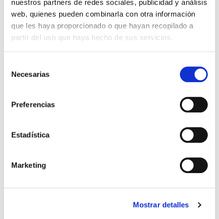
nuestros partners de redes sociales, publicidad y análisis
web, quienes pueden combinarla con otra información
CAMISETA 4ª EQUIPACIÓN
MEDIAS 3ª EQUIPACIÓN
48,99 €
12,60 €
PORTERO 25-26 FAN GRIS
PORTERO 25-26 NARANJA
que les haya proporcionado o que hayan recopilado a
69,99 €
18,00 €
partir del uso que haya hecho de sus servicios.
Selección
Necesarias
de
consentimiento
Preferencias
Estadística
Marketing
PANTALÓN 2ª EQUIPACIÓN
MEDIAS 1ª EQUIPACIÓN
31,49 €
12,60 €
Mostrar detalles
PORTERO 25-26 MENTA
PORTERO 25-26 ROSA
44,99 €
18,00 €