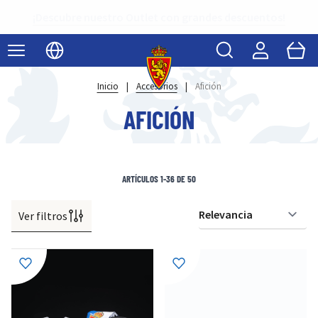
¡Descubre nuestro Outlet con grandes descuentos!
Buscar
Cart
Seleccionar idioma
Inicio
|
Accesorios
|
Afición
AFICIÓN
ARTÍCULOS
1
-
36
DE
50
Ver filtros
Or