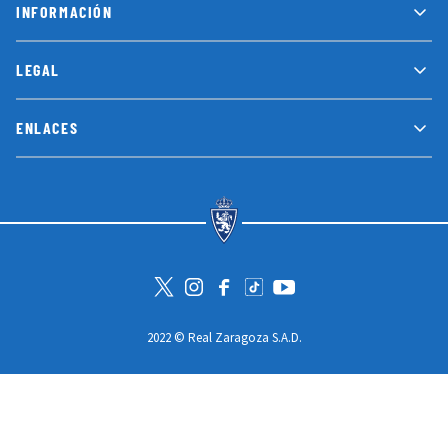
INFORMACIÓN
LEGAL
ENLACES
Visita la cuenta de Twitter
Visita el perfil de Instagram
Visita la página de Facebook
Visit Tiktok account
Visita el canal de Youtube
2022 © Real Zaragoza S.A.D.