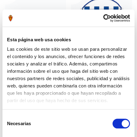
Esta página web usa cookies
Las cookies de este sitio web se usan para personalizar
el contenido y los anuncios, ofrecer funciones de redes
sociales y analizar el tráfico. Además, compartimos
información sobre el uso que haga del sitio web con
BUFANDA REAL ZARAGOZA AZUL
BANDERÍN GRANDE REAL
15,00 €
17,99 €
nuestros partners de redes sociales, publicidad y análisis
ZARAGOZA
web, quienes pueden combinarla con otra información
que les haya proporcionado o que hayan recopilado a
partir del uso que haya hecho de sus servicios.
Selección
Necesarias
de
consentimiento