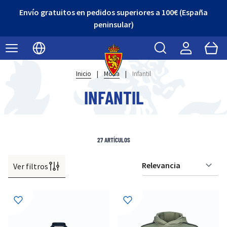
¡Descubre nuestro Outlet con grandes descuentos!
Buscar
Cart
Seleccionar idioma
Inicio
|
Moda
|
Infantil
INFANTIL
27
ARTÍCULOS
Ver filtros
Or