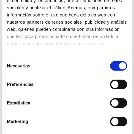
el contenido y los anuncios, ofrecer funciones de redes
sociales y analizar el tráfico. Además, compartimos
información sobre el uso que haga del sitio web con
nuestros partners de redes sociales, publicidad y análisis
web, quienes pueden combinarla con otra información
BAÑADOR AMARILLO NIÑO
BAÑADOR INFANTIL AMARILLO
19,99 €
21,95 €
que les haya proporcionado o que hayan recopilado a
FLÚOR
partir del uso que haya hecho de sus servicios.
-30%
Selección
Necesarias
de
consentimiento
Preferencias
Estadística
Marketing