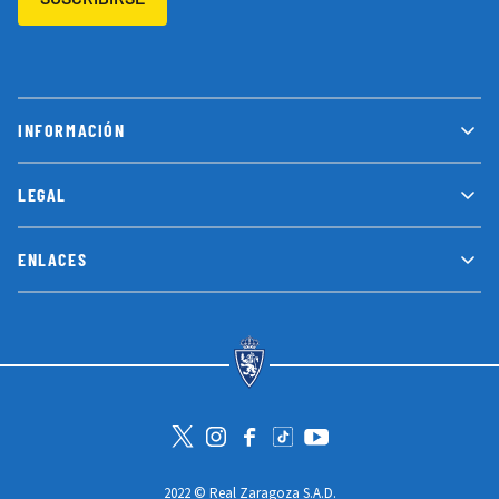
INFORMACIÓN
LEGAL
ENLACES
Visita la cuenta de Twitter
Visita el perfil de Instagram
Visita la página de Facebook
Visit Tiktok account
Visita el canal de Youtube
2022 © Real Zaragoza S.A.D.