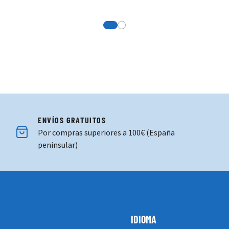
View more about Camiseta 2ª Equip
View more about Camiseta 3ª Eq
ENVÍOS GRATUITOS
Por compras superiores a 100€ (España
peninsular)
IDIOMA