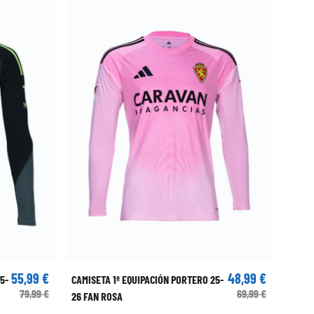
55,99 €
48,99 €
5-
CAMISETA 1ª EQUIPACIÓN PORTERO 25-
CAMIS
79,99 €
69,99 €
26 FAN ROSA
26 FA