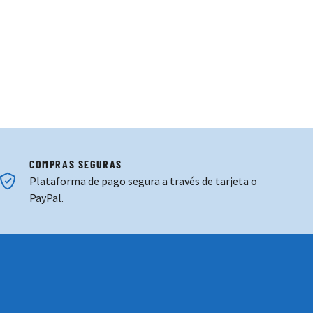
ación Portero 25-26 Menta
uipación Portero 25-26 Fan Naranja
COMPRAS SEGURAS
Plataforma de pago segura a través de tarjeta o
PayPal.