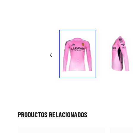
Press to skip carousel
PRODUCTOS RELACIONADOS