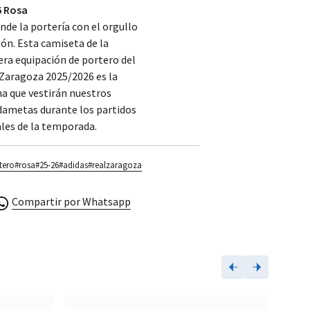
6 Rosa
nde la portería con el orgullo
eón. Esta camiseta de la
ra equipación de portero del
Zaragoza 2025/2026 es la
a que vestirán nuestros
dametas durante los partidos
ales de la temporada.
tero
#rosa
#25-26
#adidas
#realzaragoza
Compartir por Whatsapp