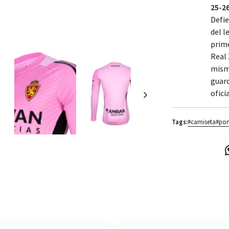
25-2
Defie
del l
prime
Real 
mism
guar
ofici
Tags:
#camiseta
#por