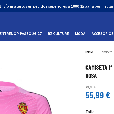
¡Descubre nuestro Outlet con grandes descuentos!
ENTRENO Y PASEO 26-27
RZ CULTURE
MODA
ACCESORIOS
Inicio
|
Camiseta 
CAMISETA 1ª
ROSA
79,99 €
55,99 €
Talla