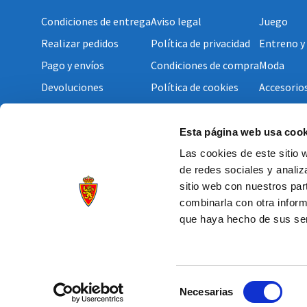
Condiciones de entrega
Aviso legal
Juego
Realizar pedidos
Política de privacidad
Entreno y
Pago y envíos
Condiciones de compra
Moda
Devoluciones
Política de cookies
Accesorio
Esta página web usa cook
Las cookies de este sitio 
de redes sociales y analiz
sitio web con nuestros par
combinarla con otra inform
que haya hecho de sus ser
2022 © Real Zaragoza S.A.D.
Selección
Necesarias
de