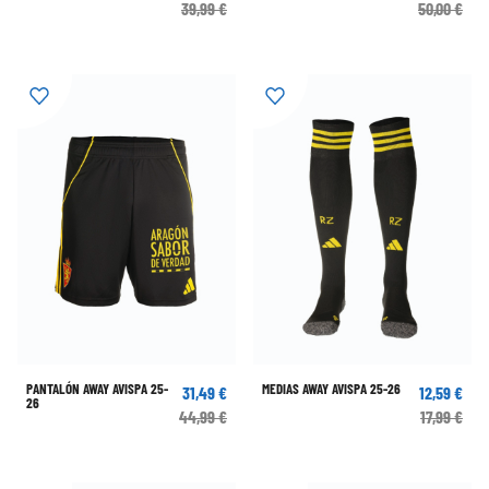
39,99 €
50,00 €
PANTALÓN AWAY AVISPA 25-
MEDIAS AWAY AVISPA 25-26
31,49 €
12,59 €
26
44,99 €
17,99 €