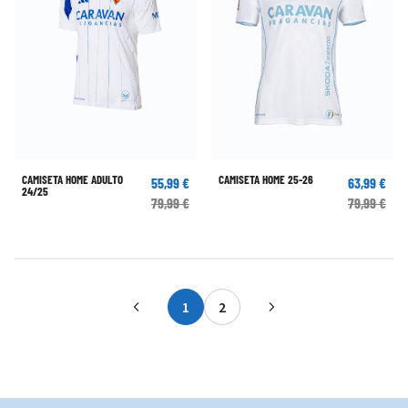
CAMISETA HOME ADULTO
CAMISETA HOME 25-26
55,99 €
63,99 €
24/25
79,99 €
79,99 €
1
2
Actualmente estás leyendo página
Página