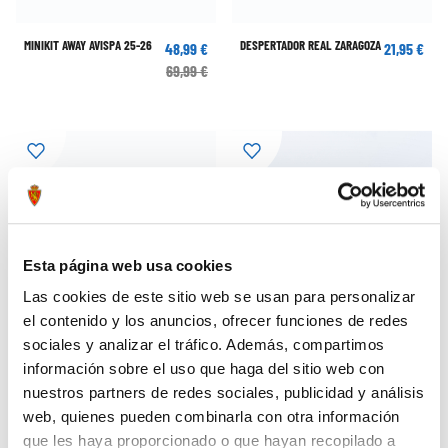
MINIKIT AWAY AVISPA 25-26
DESPERTADOR REAL ZARAGOZA
48,99 €
21,95 €
69,99 €
Esta página web usa cookies
Las cookies de este sitio web se usan para personalizar
el contenido y los anuncios, ofrecer funciones de redes
sociales y analizar el tráfico. Además, compartimos
información sobre el uso que haga del sitio web con
nuestros partners de redes sociales, publicidad y análisis
web, quienes pueden combinarla con otra información
BANDOLERA SAFTA
CUADERNO PEQUEÑO TAPA DURA
14,99 €
7,95 €
que les haya proporcionado o que hayan recopilado a