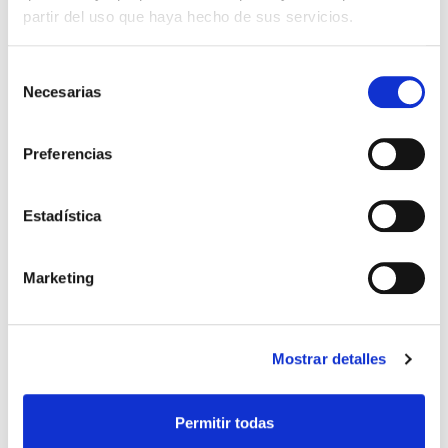
partir del uso que haya hecho de sus servicios.
Selección
Necesarias
de
consentimiento
Preferencias
Estadística
Marketing
CAMISETA AWAY AVISPA 25-26
CAMISETA AWAY TOMATE
55,99 €
48,99 €
MUJER
INFANTIL 25/26
79,99 €
69,99 €
Mostrar detalles
Permitir todas