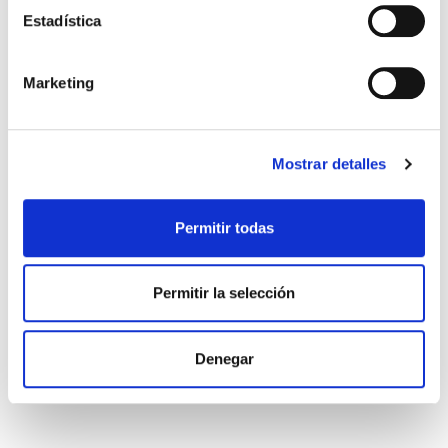
Estadística
Marketing
Mostrar detalles
Permitir todas
CAMISETA AWAY AVISPA 25-26
55,99 €
Permitir la selección
79,99 €
Denegar
View more about Camiseta Away Avispa
View more about Camiseta Away Av
View more about Camiseta Away 
View more about Pantalón Awa
View more about Medias Awa