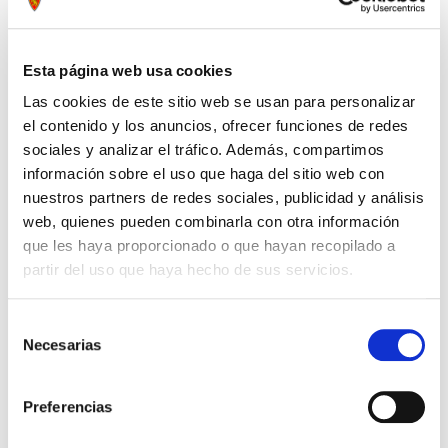
Compartir por Whatsapp
Esta página web usa cookies
Las cookies de este sitio web se usan para personalizar
Press to skip carousel
PRODUCTOS RELACIONADOS
el contenido y los anuncios, ofrecer funciones de redes
sociales y analizar el tráfico. Además, compartimos
información sobre el uso que haga del sitio web con
nuestros partners de redes sociales, publicidad y análisis
web, quienes pueden combinarla con otra información
que les haya proporcionado o que hayan recopilado a
partir del uso que haya hecho de sus servicios.
Selección
Necesarias
de
consentimiento
Preferencias