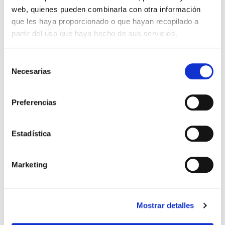
web, quienes pueden combinarla con otra información
que les haya proporcionado o que hayan recopilado a
partir del uso que haya hecho de sus servicios.
Selección
Necesarias
de
consentimiento
Preferencias
PANTALON CORTO ENTRENO
SUDADERA ENTRENO TÉCNICO
23,99 €
41,99 €
Estadística
PORTERO ADULTO 24/25
ADULTO 24/25
39,99 €
69,99 €
Marketing
Mostrar detalles