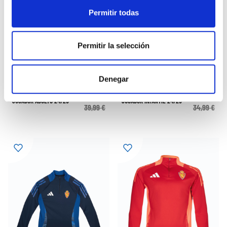
Permitir todas
Permitir la selección
Denegar
PANTALÓN CORTO ENTRENO
PANTALON CORTO ENTRENO
23,99 €
20,99 €
JUGADOR ADULTO 24/25
JUGADOR INFANTIL 24/25
39,99 €
34,99 €