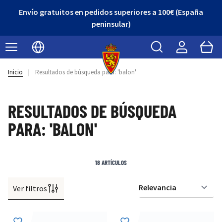
Envío gratuitos en pedidos superiores a 100€ (España
peninsular)
Buscar
Cart
Seleccionar idioma
Inicio
|
Resultados de búsqueda para: 'balon'
RESULTADOS DE BÚSQUEDA
PARA: 'BALON'
18
ARTÍCULOS
Ver filtros
Or