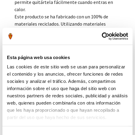
permite quitártela fácilmente cuando entras en
calor.
Este producto se ha fabricado con un 100% de
materiales reciclados. Utilizando materiales
reciclados, reducimos los residuos, nuestra
dependencia de los recursos finitos y la huella que
generan los productos que fabricamos.
Esta página web usa cookies
Tags:
#sudadera
#entreno
#entrenamiento
#realzaragoza
#jugador
#infantil
Las cookies de este sitio web se usan para personalizar
el contenido y los anuncios, ofrecer funciones de redes
Compartir por Whatsapp
sociales y analizar el tráfico. Además, compartimos
información sobre el uso que haga del sitio web con
nuestros partners de redes sociales, publicidad y análisis
web, quienes pueden combinarla con otra información
Press to skip carousel
PRODUCTOS RELACIONADOS
que les haya proporcionado o que hayan recopilado a
partir del uso que haya hecho de sus servicios.
Selección