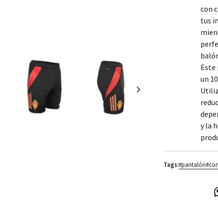
con 
tus i
mien
perfe
balón
Este 
un 10
Utili
reduc
depen
y la 
prod
Tags:
#pantalón
#cor