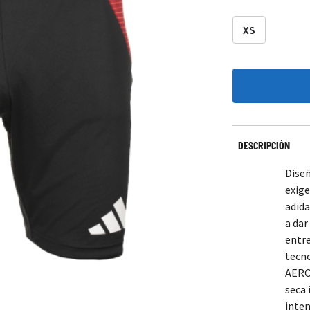
XS
DESCRIPCIÓN
Diseñ
exige
adida
a dar
entr
tecno
AERO
seca
inten