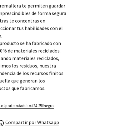
cremallera te permiten guardar
mprescindibles de forma segura
tras te concentras en
ccionar tus habilidades con el
.
producto se ha fabricado con
0% de materiales reciclados.
zando materiales reciclados,
imos los residuos, nuestra
dencia de los recursos finitos
huella que generan los
uctos que fabricamos.
to
#portero
#adulto
#24-25
#negro
Compartir por Whatsapp