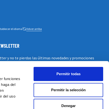
tablecer el idioma
Volver arriba
NEWSLETTER
tter y no te pierdas las últimas novedades y promociones
Permitir todas
er funciones
 haga del
Permitir la selección
den
r del uso
Denegar