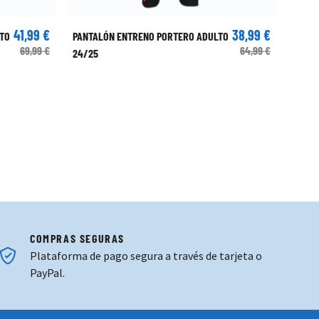
41,99 €
38,99 €
TO
PANTALÓN ENTRENO PORTERO ADULTO
PANTA
69,99 €
64,99 €
24/25
ADULT
ENO PORTERO ADULTO 24/25
ORTO ENTRENO JUGADOR ADULTO 24/25
COMPRAS SEGURAS
Plataforma de pago segura a través de tarjeta o
PayPal.