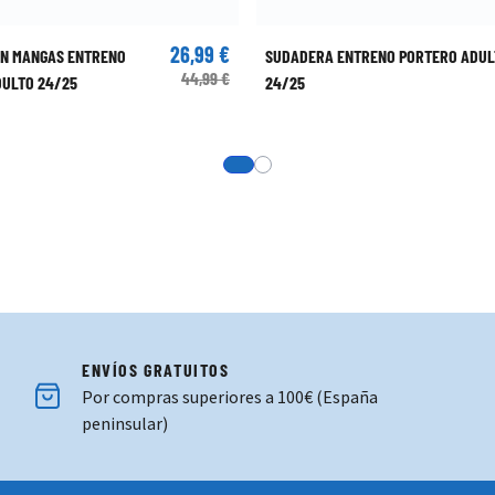
26,99 €
IN MANGAS ENTRENO
SUDADERA ENTRENO PORTERO ADUL
44,99 €
ULTO 24/25
24/25
View more about CAMISETA ENTR
View more about PANTALÓN C
ENVÍOS GRATUITOS
Por compras superiores a 100€ (España
peninsular)