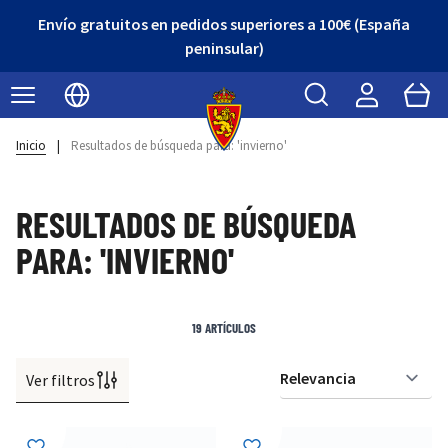
¡Descubre nuestro Outlet con grandes descuentos!
Buscar
Cart
Seleccionar idioma
Inicio
|
Resultados de búsqueda para: 'invierno'
RESULTADOS DE BÚSQUEDA
PARA: 'INVIERNO'
19
ARTÍCULOS
Ver filtros
Or