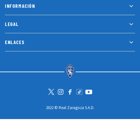
LEGAL
ENLACES
Visita la cuenta de Twitter
Visita el perfil de Instagram
Visita la página de Facebook
Visit Tiktok account
Visita el canal de Youtube
2022 © Real Zaragoza S.A.D.