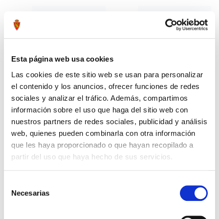
Esta página web usa cookies
Las cookies de este sitio web se usan para personalizar
el contenido y los anuncios, ofrecer funciones de redes
sociales y analizar el tráfico. Además, compartimos
información sobre el uso que haga del sitio web con
nuestros partners de redes sociales, publicidad y análisis
web, quienes pueden combinarla con otra información
JERSEY NAVIDEÑO AVISPA
ZAPATILLAS DE CASA AZULES
49,99 €
29,99 €
REAL ZARAGOZA
REAL ZARAGOZA
que les haya proporcionado o que hayan recopilado a
partir del uso que haya hecho de sus servicios.
-30%
Selección
Necesarias
de
consentimiento