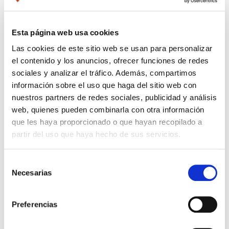
Compartir por Whatsapp
Esta página web usa cookies
Las cookies de este sitio web se usan para personalizar
Press to skip carousel
PRODUCTOS RELACIONADOS
el contenido y los anuncios, ofrecer funciones de redes
sociales y analizar el tráfico. Además, compartimos
información sobre el uso que haga del sitio web con
nuestros partners de redes sociales, publicidad y análisis
web, quienes pueden combinarla con otra información
que les haya proporcionado o que hayan recopilado a
partir del uso que haya hecho de sus servicios.
Selección
Necesarias
de
consentimiento
Preferencias