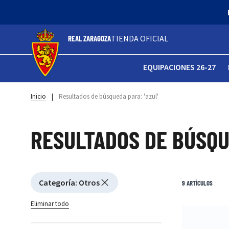
TIENDA OFICIAL
REAL ZARAGOZA
EQUIPACIONES 26-27
Inicio
|
Resultados de búsqueda para: 'azul'
RESULTADOS DE BÚSQUE
Active filtering
Categoría
:
Otros
Ver filtros
9
ARTÍCULOS
Eliminar todo