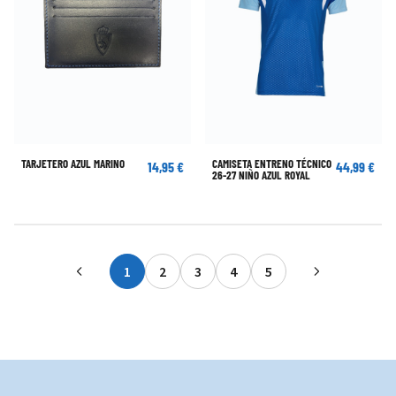
TARJETERO AZUL MARINO
CAMISETA ENTRENO TÉCNICO
14,95 €
44,99 €
26-27 NIÑO AZUL ROYAL
1
2
3
4
5
Actualmente estás leyendo página
Página
Página
Página
Página