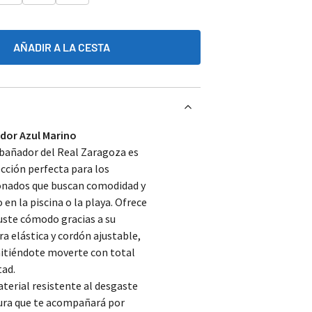
AÑADIR A LA CESTA
dor Azul Marino
bañador del Real Zaragoza es
ección perfecta para los
ionados que buscan comodidad y
o en la piscina o la playa. Ofrece
uste cómodo gracias a su
ra elástica y cordón ajustable,
itiéndote moverte con total
tad.
terial resistente al desgaste
ura que te acompañará por