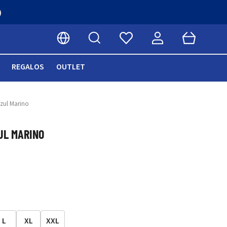
)
Buscar
Cart
Seleccionar idioma
REGALOS
OUTLET
zul Marino
UL MARINO
L
XL
XXL