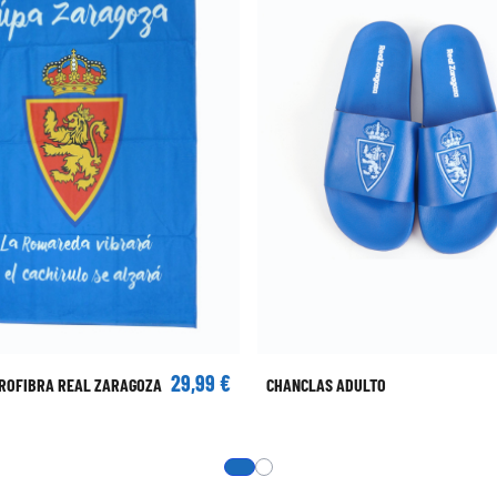
29,99 €
ROFIBRA REAL ZARAGOZA
CHANCLAS ADULTO
View more about Chanclas Real Zar
View more about Bañador Azul 