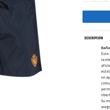
DESCRIPCIÓN
Baña
Este 
la el
afic
estil
un aj
cintu
perm
liber
Su ma
aseg