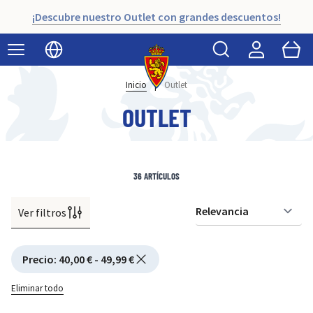
¡Descubre nuestro Outlet con grandes descuentos!
Buscar
Cart
Seleccionar idioma
Inicio
|
Outlet
OUTLET
36
ARTÍCULOS
Ver filtros
Or
Active filtering
Precio
:
40,00 € - 49,99 €
Eliminar todo