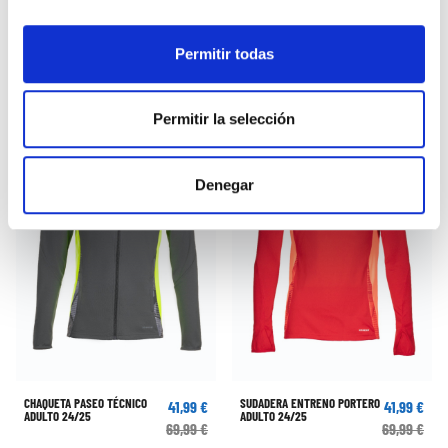
CHAQUETA PASEO JUGADOR
SUDADERA PASEO TÉCNICO
41,99 €
48,99 €
25-26 NIÑO ROSA
25-26 BLANCO
59,99 €
69,99 €
Permitir todas
Permitir la selección
Denegar
CHAQUETA PASEO TÉCNICO
SUDADERA ENTRENO PORTERO
41,99 €
41,99 €
ADULTO 24/25
ADULTO 24/25
69,99 €
69,99 €