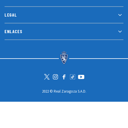
LEGAL
ENLACES
Visita la cuenta de Twitter
Visita el perfil de Instagram
Visita la página de Facebook
Visit Tiktok account
Visita el canal de Youtube
2022 © Real Zaragoza S.A.D.