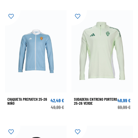
CHAQUETA PREMATCH 25-26
SUDADERA ENTRENO PORTERO
42,49 €
48,99 €
NIÑO
25-26 VERDE
49,99 €
69,99 €