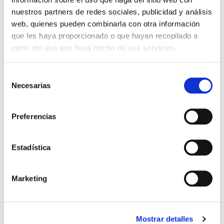
nuestros partners de redes sociales, publicidad y análisis
web, quienes pueden combinarla con otra información
que les haya proporcionado o que hayan recopilado a
partir del uso que haya hecho de sus servicios.
CHAQUETA PASEO JUGADOR
CHAQUETA PASEO TÉCNICO 25-
48,99 €
41,99 €
25-26 ROSA
26 NIÑO AZUL ROYAL
69,99 €
59,99 €
Selección
Necesarias
de
consentimiento
Preferencias
Estadística
Marketing
Mostrar detalles