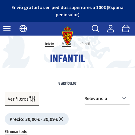
Envío gratuitos en pedidos superiores a 100€ (España
peninsular)
Buscar
Cart
Seleccionar idioma
Inicio
|
Moda
|
Infantil
INFANTIL
5
ARTÍCULOS
Ver filtros
Or
Active filtering
Precio
:
30,00 € - 39,99 €
Eliminar todo