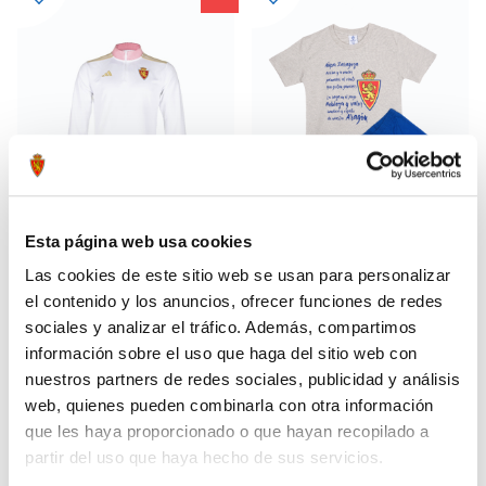
Esta página web usa cookies
Las cookies de este sitio web se usan para personalizar
SUDADERA CASUAL GOLDEN
PIJAMA VERANO NIÑO HIMNO
31,49 €
34,95 €
el contenido y los anuncios, ofrecer funciones de redes
INFANTIL
44,99 €
sociales y analizar el tráfico. Además, compartimos
información sobre el uso que haga del sitio web con
nuestros partners de redes sociales, publicidad y análisis
-30%
web, quienes pueden combinarla con otra información
que les haya proporcionado o que hayan recopilado a
partir del uso que haya hecho de sus servicios.