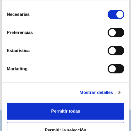
Selección
Necesarias
de
consentimiento
Preferencias
Estadística
SUDADERA ADIDAS VERDE
34,99 €
BOSQUE NIÑO
49,99 €
Marketing
Mostrar detalles
Permitir todas
ASISTENCIA PERSONALIZADA
Permitir la selección