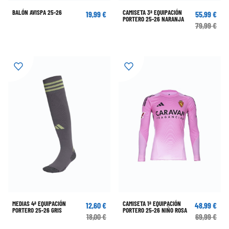
BALÓN AVISPA 25-26
CAMISETA 3ª EQUIPACIÓN
19,99 €
55,99 €
PORTERO 25-26 NARANJA
79,99 €
MEDIAS 4ª EQUIPACIÓN
CAMISETA 1ª EQUIPACIÓN
12,60 €
48,99 €
PORTERO 25-26 GRIS
PORTERO 25-26 NIÑO ROSA
18,00 €
69,99 €