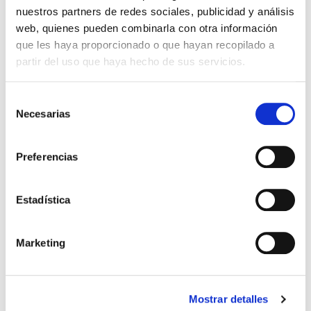
nuestros partners de redes sociales, publicidad y análisis
CAMISETA 1ª EQUIPACIÓN
CAMISETA 1ª EQUIPACIÓN
41,99 €
55,99 €
web, quienes pueden combinarla con otra información
PORTERO 25-26 FAN NIÑO
PORTERO 25-26 ROSA
59,99 €
79,99 €
ROSA
que les haya proporcionado o que hayan recopilado a
partir del uso que haya hecho de sus servicios.
-30%
Selección
Necesarias
de
consentimiento
Preferencias
Estadística
Marketing
CHEQUE REGALO TIENDA
PANTALÓN TOMATE INFANTIL
20,00 €
15,00 €
OFICIAL REAL ZARAGOZA
22/23
34,95 €
Mostrar detalles