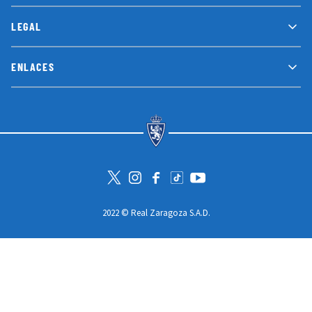
LEGAL
ENLACES
Visita la cuenta de Twitter
Visita el perfil de Instagram
Visita la página de Facebook
Visit Tiktok account
Visita el canal de Youtube
2022 © Real Zaragoza S.A.D.