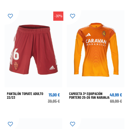
-30%
PANTALÓN TOMATE ADULTO
CAMISETA 3ª EQUIPACIÓN
15,00 €
48,99 €
22/23
PORTERO 25-26 FAN NARANJA
39,95 €
69,99 €