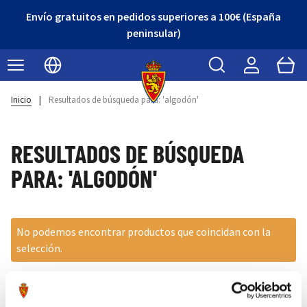
Envío gratuitos en pedidos superiores a 100€ (España
peninsular)
Buscar
Cart
Seleccionar idioma
Inicio
|
Resultados de búsqueda para: 'algodón'
RESULTADOS DE BÚSQUEDA
PARA: 'ALGODÓN'
No podemos encontrar productos que coincidan con la
selección.