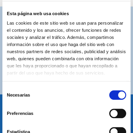
Esta página web usa cookies
ASISTENCIA PERSONALIZADA
Las cookies de este sitio web se usan para personalizar
Contacta con nosotros para solucionar cualquier duda.
el contenido y los anuncios, ofrecer funciones de redes
sociales y analizar el tráfico. Además, compartimos
ENVÍOS GRATUITOS
información sobre el uso que haga del sitio web con
Por compras superiores a 100€ (España peninsular)
nuestros partners de redes sociales, publicidad y análisis
web, quienes pueden combinarla con otra información
COMPRAS SEGURAS
que les haya proporcionado o que hayan recopilado a
Plataforma de pago segura a través de tarjeta o
partir del uso que haya hecho de sus servicios.
PayPal.
Selección
Necesarias
de
consentimiento
Preferencias
IDIOMA
Restablecer el idioma
Volver arriba
Estadística