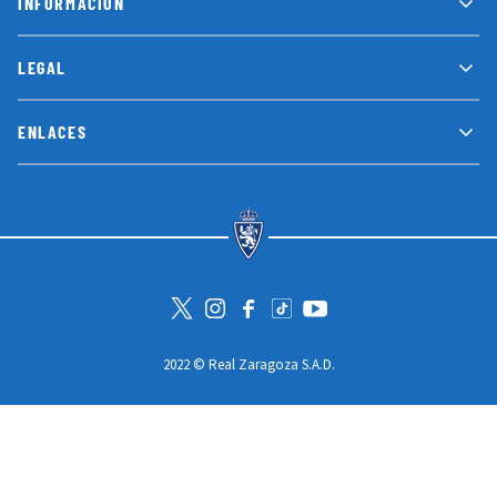
INFORMACIÓN
LEGAL
ENLACES
Visita la cuenta de Twitter
Visita el perfil de Instagram
Visita la página de Facebook
Visit Tiktok account
Visita el canal de Youtube
2022 © Real Zaragoza S.A.D.