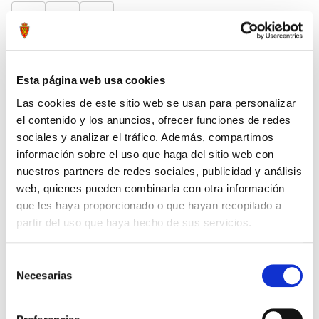
28/31
36/40
41/46
AÑADIR A LA CESTA
Esta página web usa cookies
Las cookies de este sitio web se usan para personalizar
el contenido y los anuncios, ofrecer funciones de redes
DESCRIPCIÓN
sociales y analizar el tráfico. Además, compartimos
información sobre el uso que haga del sitio web con
Calcetines personalizados con la imagen de la
nuestros partners de redes sociales, publicidad y análisis
parada de Cristian Alvarez en Gran Canaria.
web, quienes pueden combinarla con otra información
Calcetines Gambea de media caña fabricados con
que les haya proporcionado o que hayan recopilado a
algodón peinado premium, lo que le otorga un
partir del uso que haya hecho de sus servicios.
tacto suave y confortable para tus pies.
Además, el puño y el talón están reforzados para
Selección
asegurar la máxima durabilidad.
Necesarias
de
consentimiento
Tags:
#calcetines
#portero
#realzaragoza