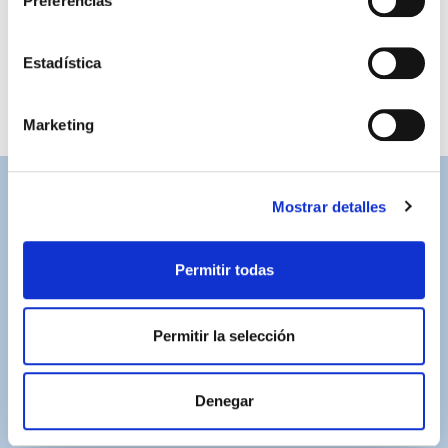
Preferencias
Compartir por Whatsapp
Estadística
Marketing
Mostrar detalles
ASISTENCIA PERSONALIZADA
Contacta con nosotros para solucionar cualquier duda.
Permitir todas
ENVÍOS GRATUITOS
Por compras superiores a 100€ (España peninsular)
Permitir la selección
COMPRAS SEGURAS
Plataforma de pago segura a través de tarjeta o
PayPal.
Denegar