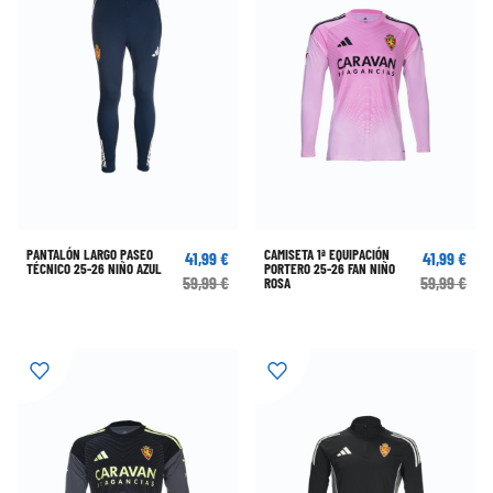
PANTALÓN LARGO PASEO
CAMISETA 1ª EQUIPACIÓN
41,99 €
41,99 €
TÉCNICO 25-26 NIÑO AZUL
PORTERO 25-26 FAN NIÑO
59,99 €
59,99 €
ROSA