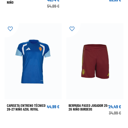
NIÑO
54,99 €
CAMISETA ENTRENO TÉCNICO
BERMUDA PASEO JUGADOR 25-
44,99 €
24,49 €
26-27 NIÑO AZUL ROYAL
26 NIÑO BURDEOS
34,99 €