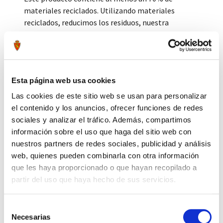
materiales reciclados. Utilizando materiales
reciclados, reducimos los residuos, nuestra
dependencia de los recursos finitos y la huella que
generan los productos que fabricamos.
Tags:
#pantalón
#corto
#entreno
#paseo
#infantil
#técnico
#24-25
Esta página web usa cookies
Las cookies de este sitio web se usan para personalizar
Compartir por Whatsapp
el contenido y los anuncios, ofrecer funciones de redes
sociales y analizar el tráfico. Además, compartimos
información sobre el uso que haga del sitio web con
nuestros partners de redes sociales, publicidad y análisis
Press to skip carousel
PRODUCTOS RELACIONADOS
web, quienes pueden combinarla con otra información
que les haya proporcionado o que hayan recopilado a
partir del uso que haya hecho de sus servicios.
Selección
Necesarias
de