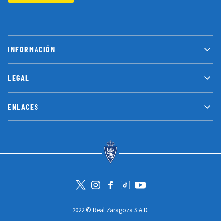
INFORMACIÓN
LEGAL
ENLACES
Visita la cuenta de Twitter
Visita el perfil de Instagram
Visita la página de Facebook
Visit Tiktok account
Visita el canal de Youtube
2022 © Real Zaragoza S.A.D.