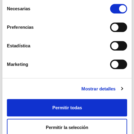
Selección
Necesarias
de
consentimiento
Preferencias
Estadística
POLO PASEO JUGADOR 25-26
CHÁNDAL AZUL MARINO ADIDAS
31,49 €
56,00 €
Marketing
NIÑO ROSA
INFANTIL
44,99 €
80,00 €
Mostrar detalles
Permitir todas
Permitir la selección