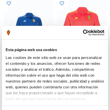
Esta página web usa cookies
Las cookies de este sitio web se usan para personalizar
el contenido y los anuncios, ofrecer funciones de redes
sociales y analizar el tráfico. Además, compartimos
POLO PASEO TÉCNICO 25-26
POLO PASEO JUGADOR 25-26
31,49 €
34,99 €
NIÑO AZUL ROYAL
ROSA
información sobre el uso que haga del sitio web con
44,99 €
49,99 €
nuestros partners de redes sociales, publicidad y análisis
web, quienes pueden combinarla con otra información
que les haya proporcionado o que hayan recopilado a
partir del uso que haya hecho de sus servicios.