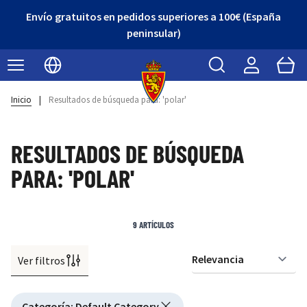
Envío gratuitos en pedidos superiores a 100€ (España
peninsular)
Buscar
Cart
Seleccionar idioma
Inicio
|
Resultados de búsqueda para: 'polar'
RESULTADOS DE BÚSQUEDA
PARA: 'POLAR'
9
ARTÍCULOS
Ver filtros
Or
Active filtering
Categoría
:
Default Category