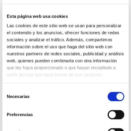
acompañada de las cuatro barras rojas sobre fondo
amarillo, característico de la bandera de nuestra
Esta página web usa cookies
región
Las cookies de este sitio web se usan para personalizar
La camiseta cuenta con la tecnología AEROREADY,
el contenido y los anuncios, ofrecer funciones de redes
la cual mantiene al deportista seco y cómodo en
sociales y analizar el tráfico. Además, compartimos
todo momento. Su tecnología de absorción de
información sobre el uso que haga del sitio web con
humedad aleja el sudor de la piel y lo evapora
nuestros partners de redes sociales, publicidad y análisis
rápidamente, ayudando a regular la temperatura
web, quienes pueden combinarla con otra información
corporal. El tejido transpirable permite una óptima
que les haya proporcionado o que hayan recopilado a
circulación del aire, ofreciendo una sensación de
partir del uso que haya hecho de sus servicios.
frescura y ligereza durante cualquier actividad.
AEROREADY combina alto rendimiento con
compromiso sostenible.
Selección
Necesarias
de
consentimiento
Tags:
#camiseta
#blanquilla
#25-26
#niño
#adidas
#realzaragoza
Preferencias
Compartir por Whatsapp