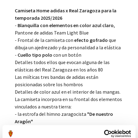
Camiseta Home adidas x Real Zaragoza para la
temporada 2025/2026
-
Blanquilla con elementos en color azul claro
,
Pantone de adidas Team Light Blue
- Frontal de la camiseta con
efecto gofrado
que
dibuja un ajedrezado y da personalidad a la elástica
-
Cuello tipo polo
con un botón
Detalles todos ellos que evocan alguna de las
elásticas del Real Zaragoza en los años 80
Las miíticas tres bandas de adidas están
posicionadas sobre los hombros
Detalles de color azul en el interior de las mangas.
La camiseta incorpora en su frontal dos elementos
vinculados a nuestra tierra:
- la estrofa del himno zaragocista
"De nuestro
Aragón"
- un distintivo circular, en vinilo y textil satinado,
con la silueta de las
tres provincias aragonesas