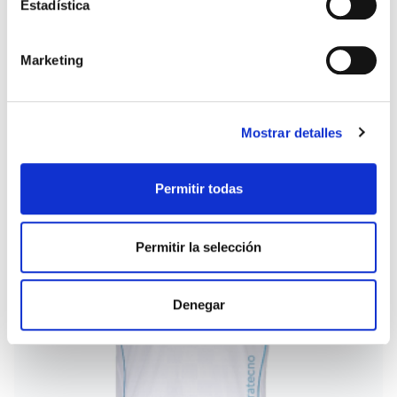
Estadística
Marketing
Press to skip carousel
PRODUCTOS RELACIONADOS
Mostrar detalles
Permitir todas
Permitir la selección
Denegar