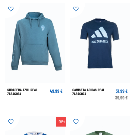
SUDADERA AZUL REAL
CAMISETA ADIDAS REAL
49,99 €
31,99 €
ZARAGOZA
ZARAGOZA
39,99 €
-40%