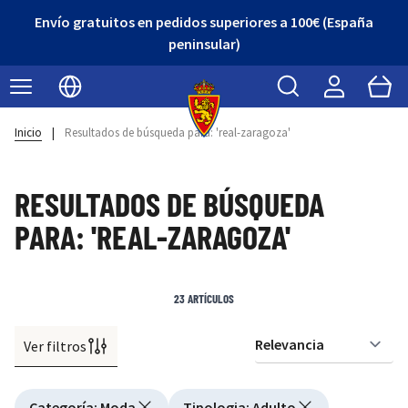
¡Descubre nuestro Outlet con grandes descuentos!
Buscar
Cart
Seleccionar idioma
Inicio
|
Resultados de búsqueda para: 'real-zaragoza'
RESULTADOS DE BÚSQUEDA
PARA: 'REAL-ZARAGOZA'
23
ARTÍCULOS
Ver filtros
Or
Active filtering
Categoría
:
Moda
Tipologia
:
Adulto