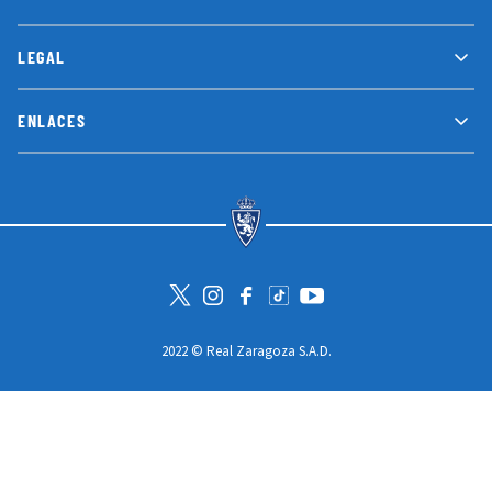
LEGAL
ENLACES
Visita la cuenta de Twitter
Visita el perfil de Instagram
Visita la página de Facebook
Visit Tiktok account
Visita el canal de Youtube
2022 © Real Zaragoza S.A.D.