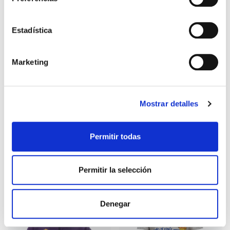
Estadística
Marketing
Mostrar detalles
CAMISETA ADIDAS TIRO 25
SUDADERA ADIDAS VERDE
Permitir todas
49,99 €
41,99 €
AZUL MARINO
BOSQUE
59,99 €
Permitir la selección
-40%
Denegar