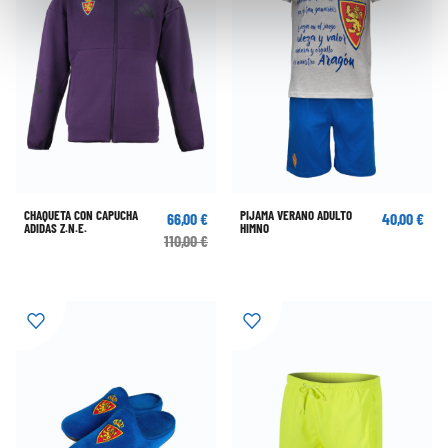
CHAQUETA CON CAPUCHA
PIJAMA VERANO ADULTO
66,00 €
40,00 €
ADIDAS Z.N.E.
HIMNO
110,00 €