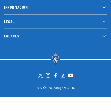
INFORMACIÓN
LEGAL
ENLACES
Visita la cuenta de Twitter
Visita el perfil de Instagram
Visita la página de Facebook
Visit Tiktok account
Visita el canal de Youtube
2022 © Real Zaragoza S.A.D.