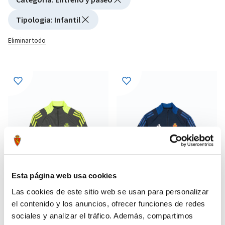
Tipologia
:
Infantil
Eliminar todo
Esta página web usa cookies
Las cookies de este sitio web se usan para personalizar
el contenido y los anuncios, ofrecer funciones de redes
sociales y analizar el tráfico. Además, compartimos
SUDADERA ENTRENO TECNICO
SUDADERA ENTRENO JUGADOR
35,99 €
35,99 €
INFANTIL 24/25
INFANTIL 24/25