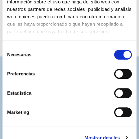
información sobre el uso que haga del sitio web con
59,99 €
59,99 €
nuestros partners de redes sociales, publicidad y análisis
web, quienes pueden combinarla con otra información
que les haya proporcionado o que hayan recopilado a
partir del uso que haya hecho de sus servicios.
Selección
Necesarias
de
consentimiento
ASISTENCIA PERSONALIZADA
Preferencias
Contacta con nosotros para solucionar cualquier duda.
Estadística
ENVÍOS GRATUITOS
Por compras superiores a 100€ (España peninsular)
Marketing
COMPRAS SEGURAS
Plataforma de pago segura a través de tarjeta o
PayPal.
Mostrar detalles