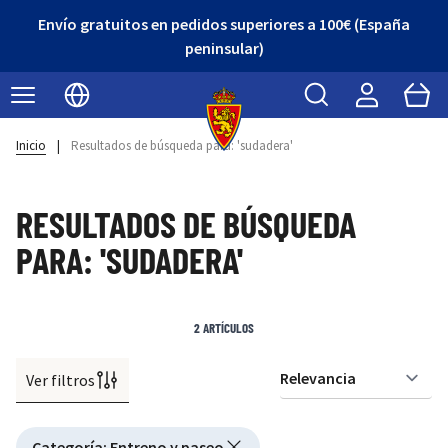
Envío gratuitos en pedidos superiores a 100€ (España
peninsular)
Buscar
Cart
Seleccionar idioma
Inicio
|
Resultados de búsqueda para: 'sudadera'
RESULTADOS DE BÚSQUEDA
PARA: 'SUDADERA'
2
ARTÍCULOS
Ver filtros
Or
Active filtering
Categoría
:
Entreno y paseo