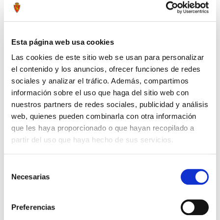
Compartir por Whatsapp
Esta página web usa cookies
Las cookies de este sitio web se usan para personalizar
Press to skip carousel
PRODUCTOS RELACIONADOS
el contenido y los anuncios, ofrecer funciones de redes
sociales y analizar el tráfico. Además, compartimos
información sobre el uso que haga del sitio web con
nuestros partners de redes sociales, publicidad y análisis
web, quienes pueden combinarla con otra información
que les haya proporcionado o que hayan recopilado a
partir del uso que haya hecho de sus servicios.
Selección
Necesarias
de
consentimiento
Preferencias