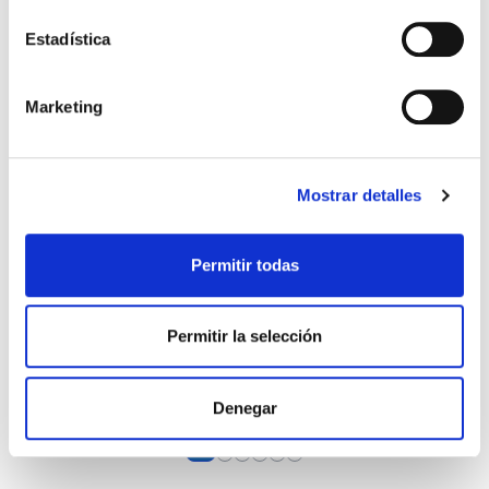
Estadística
Marketing
Mostrar detalles
Permitir todas
Permitir la selección
CAMISETA ENTRENO JUGADOR 25-26 AZUL MARINO
34,99 €
49,99 €
Denegar
View more about Camiseta Entreno Juga
View more about Camiseta Sin Manga
View more about Camiseta Entren
View more about Camiseta Entr
View more about Polo Paseo 
View more about Polo Pase