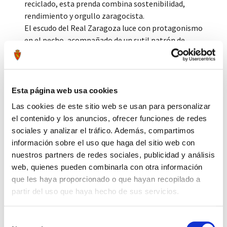
reciclado, esta prenda combina sostenibilidad,
rendimiento y orgullo zaragocista.
El escudo del Real Zaragoza luce con protagonismo
en el pecho, acompañado de un sutil patrón de
fondo con las letras "RZ", que refuerza el carácter y
la identidad del club en cada detalle.
Esta página web usa cookies
Tags:
#camiseta
#entreno
#portero
#25-26
#verde
#adidas
#realzaragoza
Las cookies de este sitio web se usan para personalizar
el contenido y los anuncios, ofrecer funciones de redes
Compartir por Whatsapp
sociales y analizar el tráfico. Además, compartimos
información sobre el uso que haga del sitio web con
nuestros partners de redes sociales, publicidad y análisis
Press to skip carousel
PRODUCTOS RELACIONADOS
web, quienes pueden combinarla con otra información
que les haya proporcionado o que hayan recopilado a
partir del uso que haya hecho de sus servicios.
Selección