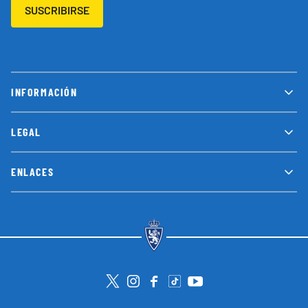
SUSCRIBIRSE
INFORMACIÓN
LEGAL
ENLACES
Visita la cuenta de Twitter
Visita el perfil de Instagram
Visita la página de Facebook
Visit Tiktok account
Visita el canal de Youtube