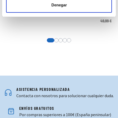
Denegar
CAMISETA ENTRENO JUGADOR 25-26 AZUL MARINO
34,99 €
49,99 €
View more about Camiseta Entreno Jug
View more about Camiseta Sin Man
View more about Camiseta Entre
View more about Polo Paseo J
View more about Polo Paseo
ASISTENCIA PERSONALIZADA
Contacta con nosotros para solucionar cualquier duda.
ENVÍOS GRATUITOS
Por compras superiores a 100€ (España peninsular)