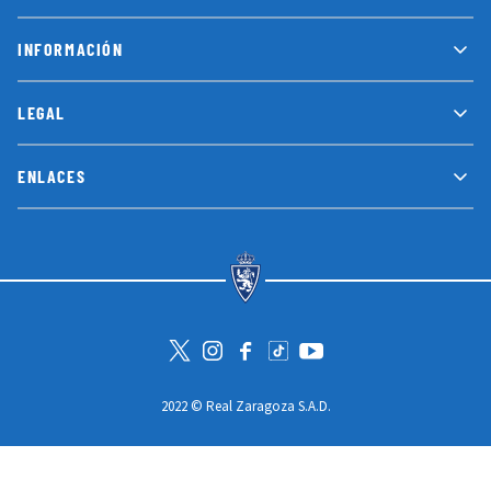
INFORMACIÓN
LEGAL
ENLACES
Visita la cuenta de Twitter
Visita el perfil de Instagram
Visita la página de Facebook
Visit Tiktok account
Visita el canal de Youtube
2022 © Real Zaragoza S.A.D.