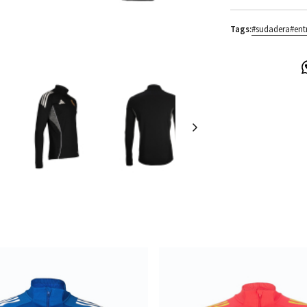
Tags:
#sudadera
#ent