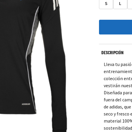
S
L
DESCRIPCIÓN
Lleva tu pasi
entrenamiento
colección ent
vestirán nues
Diseñada par
fuera del cam
de adidas, qu
seco y fresco
material 100%
sostenibilidad