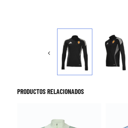
Press to skip carousel
PRODUCTOS RELACIONADOS