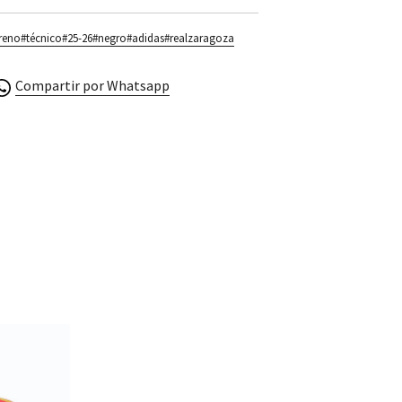
reno
#técnico
#25-26
#negro
#adidas
#realzaragoza
Compartir por Whatsapp