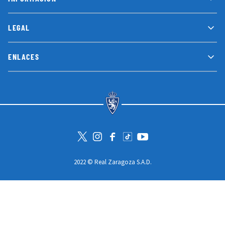
LEGAL
ENLACES
Visita la cuenta de Twitter
Visita el perfil de Instagram
Visita la página de Facebook
Visit Tiktok account
Visita el canal de Youtube
2022 © Real Zaragoza S.A.D.