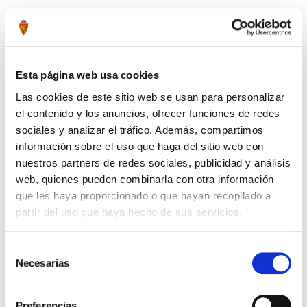
Tags:
#sudadera
#verde
#infantil
#adidas
#realzaragoza
Compartir por Whatsapp
Esta página web usa cookies
Las cookies de este sitio web se usan para personalizar
el contenido y los anuncios, ofrecer funciones de redes
Press to skip carousel
PRODUCTOS RELACIONADOS
sociales y analizar el tráfico. Además, compartimos
información sobre el uso que haga del sitio web con
nuestros partners de redes sociales, publicidad y análisis
-30%
web, quienes pueden combinarla con otra información
que les haya proporcionado o que hayan recopilado a
partir del uso que haya hecho de sus servicios.
Selección
Necesarias
de
consentimiento
Preferencias