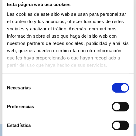
Esta página web usa cookies
Las cookies de este sitio web se usan para personalizar
DESCRIPCIÓN
el contenido y los anuncios, ofrecer funciones de redes
sociales y analizar el tráfico. Además, compartimos
Interior acolchado
información sobre el uso que haga del sitio web con
Alojamiento interior para la varilla de limpieza
nuestros partners de redes sociales, publicidad y análisis
Borde con ribete reforzado para mayor durabilidad
web, quienes pueden combinarla con otra información
Dimensiones: 37cm x 2cm x 8cm
que les haya proporcionado o que hayan recopilado a
partir del uso que haya hecho de sus servicios.
Tags:
#portaflautras
#safta
#colegio
#musica
Selección
Compartir por Whatsapp
Necesarias
de
consentimiento
Preferencias
Estadística