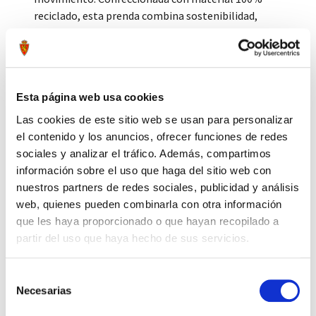
reciclado, esta prenda combina sostenibilidad,
rendimiento y orgullo zaragocista.
Tags:
#pantalón
#largo
#entreno
#portero
#25-26
#verde
#adidas
#realzaragoza
Esta página web usa cookies
Compartir por Whatsapp
Las cookies de este sitio web se usan para personalizar
el contenido y los anuncios, ofrecer funciones de redes
sociales y analizar el tráfico. Además, compartimos
información sobre el uso que haga del sitio web con
Press to skip carousel
PRODUCTOS RELACIONADOS
nuestros partners de redes sociales, publicidad y análisis
web, quienes pueden combinarla con otra información
que les haya proporcionado o que hayan recopilado a
partir del uso que haya hecho de sus servicios.
Selección
Necesarias
de
consentimiento