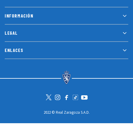
INFORMACIÓN
LEGAL
ENLACES
Visita la cuenta de Twitter
Visita el perfil de Instagram
Visita la página de Facebook
Visit Tiktok account
Visita el canal de Youtube
2022 © Real Zaragoza S.A.D.