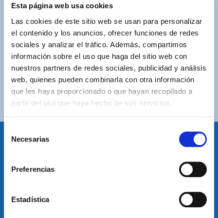
ASISTENCIA PERSONALIZADA
Esta página web usa cookies
Contacta con nosotros para solucionar cualquier duda.
Las cookies de este sitio web se usan para personalizar
el contenido y los anuncios, ofrecer funciones de redes
ENVÍOS GRATUITOS
sociales y analizar el tráfico. Además, compartimos
Por compras superiores a 100€ (España peninsular)
información sobre el uso que haga del sitio web con
nuestros partners de redes sociales, publicidad y análisis
COMPRAS SEGURAS
web, quienes pueden combinarla con otra información
Plataforma de pago segura a través de tarjeta o
que les haya proporcionado o que hayan recopilado a
PayPal.
partir del uso que haya hecho de sus servicios.
Selección
Necesarias
de
consentimiento
IDIOMA
Preferencias
Restablecer el idioma
Volver arriba
Estadística
SUSCRÍBETE A NUESTRA NEWSLETTER