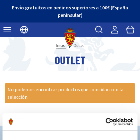
Envío gratuitos en pedidos superiores a 100€ (España
peninsular)
Buscar
Cart
Seleccionar idioma
Inicio
|
Outlet
OUTLET
No podemos encontrar productos que coincidan con la
selección.