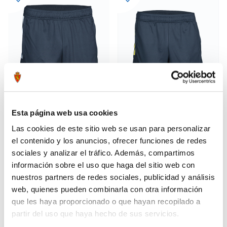
Esta página web usa cookies
Las cookies de este sitio web se usan para personalizar
PANTALÓN CORTO NEGRO
PANTALÓN CORTO ENTRENO
15,00 €
15,00 €
el contenido y los anuncios, ofrecer funciones de redes
ENTRENO Y PASEO INFANTIL
TÉCNICO INFANTIL 23/24
34,99 €
39,95 €
23/24
sociales y analizar el tráfico. Además, compartimos
información sobre el uso que haga del sitio web con
nuestros partners de redes sociales, publicidad y análisis
web, quienes pueden combinarla con otra información
que les haya proporcionado o que hayan recopilado a
partir del uso que haya hecho de sus servicios.