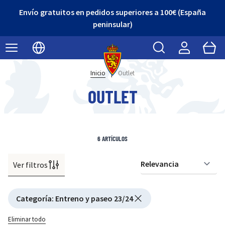
Envío gratuitos en pedidos superiores a 100€ (España
peninsular)
Buscar
Cart
Seleccionar idioma
Inicio
|
Outlet
OUTLET
6
ARTÍCULOS
Ver filtros
Or
Active filtering
Categoría
:
Entreno y paseo 23/24
Eliminar todo