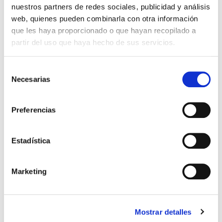
nuestros partners de redes sociales, publicidad y análisis
web, quienes pueden combinarla con otra información
que les haya proporcionado o que hayan recopilado a
partir del uso que haya hecho de sus servicios.
Selección
SUDADERA CON CAPUCHA
CHALECO REVERSIBLE ADIDAS
49,95 €
37,50 €
Necesarias
de
GRANATE ADULTO
NEGRO/VERDE
75,00 €
consentimiento
Preferencias
Estadística
Marketing
Mostrar detalles