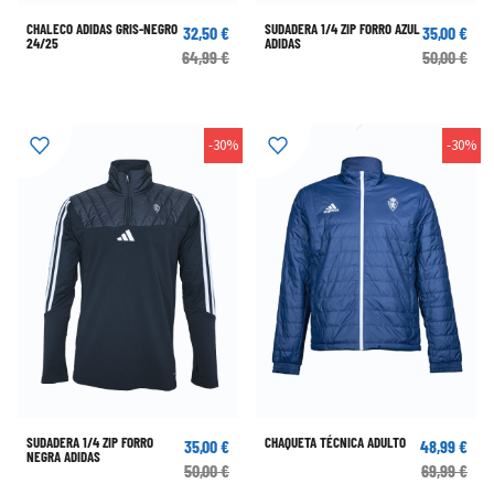
CHALECO ADIDAS GRIS-NEGRO
SUDADERA 1/4 ZIP FORRO AZUL
32,50 €
35,00 €
24/25
ADIDAS
64,99 €
50,00 €
-30%
-30%
SUDADERA 1/4 ZIP FORRO
CHAQUETA TÉCNICA ADULTO
35,00 €
48,99 €
NEGRA ADIDAS
50,00 €
69,99 €