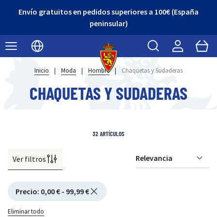
¡Descubre nuestro Outlet con grandes descuentos!
Buscar
Cart
Seleccionar idioma
Inicio
|
Moda
|
Hombre
|
Chaquetas y Sudaderas
CHAQUETAS Y SUDADERAS
32
ARTÍCULOS
Ver filtros
Or
Active filtering
Precio
:
0,00 € - 99,99 €
Eliminar todo