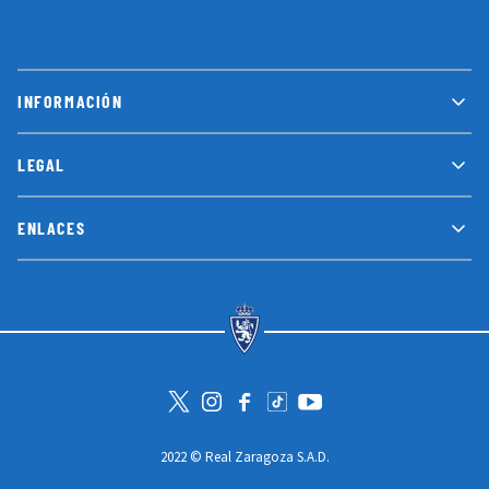
INFORMACIÓN
LEGAL
ENLACES
Visita la cuenta de Twitter
Visita el perfil de Instagram
Visita la página de Facebook
Visit Tiktok account
Visita el canal de Youtube
2022 © Real Zaragoza S.A.D.