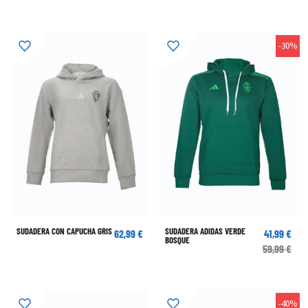
-30%
SUDADERA CON CAPUCHA GRIS
SUDADERA ADIDAS VERDE
62,99 €
41,99 €
BOSQUE
59,99 €
-40%