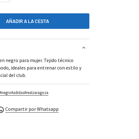
AÑADIR A LA CESTA
en negro para mujer. Tejido técnico
odo, ideales para entrenar con estilo y
ial del club.
#negro
#adidas
#realzaragoza
Compartir por Whatsapp