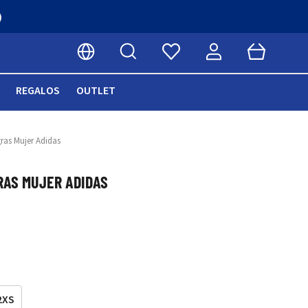
)
Buscar
Cart
Seleccionar idioma
REGALOS
OUTLET
ras Mujer Adidas
RAS MUJER ADIDAS
2XS