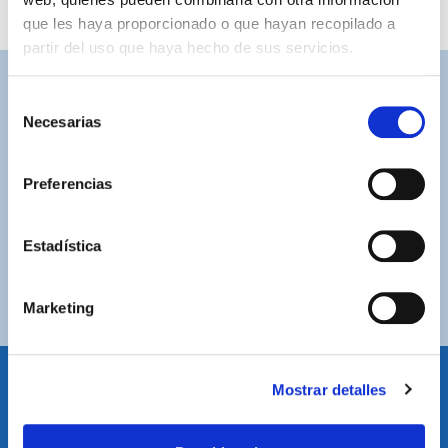
que les haya proporcionado o que hayan recopilado a
partir del uso que haya hecho de sus servicios.
ASISTENCIA PERSONALIZADA
Selección
Necesarias
Contacta con nosotros para solucionar cualquier duda.
de
consentimiento
ENVÍOS GRATUITOS
Preferencias
Por compras superiores a 100€ (España peninsular)
COMPRAS SEGURAS
Estadística
Plataforma de pago segura a través de tarjeta o
PayPal.
Marketing
Mostrar detalles
IDIOMA