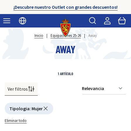
¡Descubre nuestro Outlet con grandes descuentos!
Buscar
Cart
Seleccionar idioma
Inicio
|
Equipaciones 25-26
|
Away
AWAY
1
ARTÍCULO
Ver filtros
Or
Active filtering
Tipologia
:
Mujer
Eliminar todo