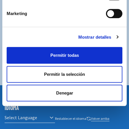
Marketing
ASISTENCIA PERSONALIZADA
Contacta con nosotros para solucionar cualquier duda.
ENVÍOS GRATUITOS
Mostrar detalles
Por compras superiores a 100€ (España peninsular)
Permitir todas
COMPRAS SEGURAS
Plataforma de pago segura a través de tarjeta o
PayPal.
Permitir la selección
Denegar
IDIOMA
Restablecer el idioma
Volver arriba