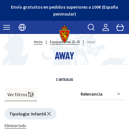
Envío gratuitos en pedidos superiores a 100€ (España
peninsular)
Buscar
Cart
Seleccionar idioma
Inicio
|
Equipaciones 25-26
|
Away
AWAY
3
ARTÍCULOS
Ver filtros
Or
Active filtering
Tipologia
:
Infantil
Eliminar todo