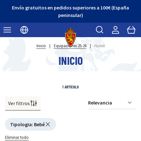
Envío gratuitos en pedidos superiores a 100€ (España
peninsular)
Buscar
Cart
Seleccionar idioma
Inicio
|
Equipaciones 25-26
|
Home
INICIO
1
ARTÍCULO
Ver filtros
Or
Active filtering
Tipologia
:
Bebé
Eliminar todo