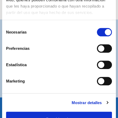
que les haya proporcionado o que hayan recopilado a
partir del uso que haya hecho de sus servicios.
Selección
Necesarias
ASISTENCIA PERSONALIZADA
de
Contacta con nosotros para solucionar cualquier duda.
consentimiento
Preferencias
ENVÍOS GRATUITOS
Por compras superiores a 100€ (España peninsular)
Estadística
COMPRAS SEGURAS
Plataforma de pago segura a través de tarjeta o
Marketing
PayPal.
Mostrar detalles
IDIOMA