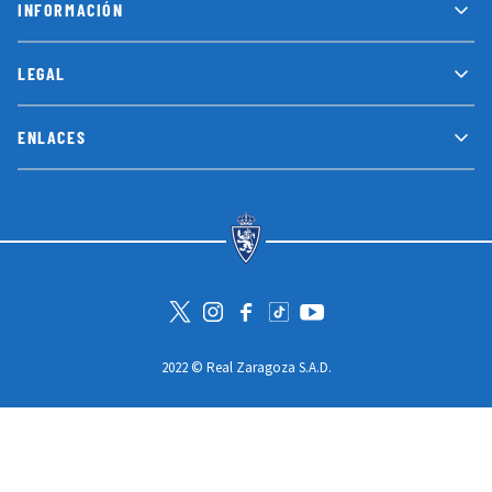
LEGAL
ENLACES
Visita la cuenta de Twitter
Visita el perfil de Instagram
Visita la página de Facebook
Visit Tiktok account
Visita el canal de Youtube
2022 © Real Zaragoza S.A.D.