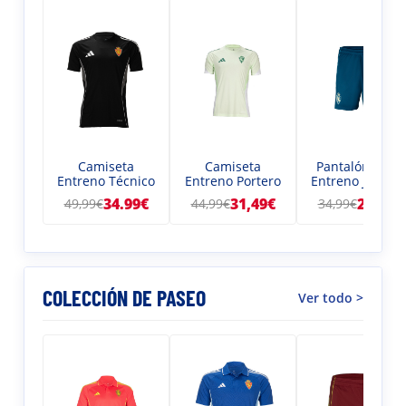
Camiseta
Pantalón corto
Camiseta
Entreno Técnico
Entreno Jugado
Entreno Portero
25/26
Niño
25-26 Niño
34.99€
24,49€
31,49€
49,99€
34,99€
44,99€
COLECCIÓN DE PASEO
Ver todo >