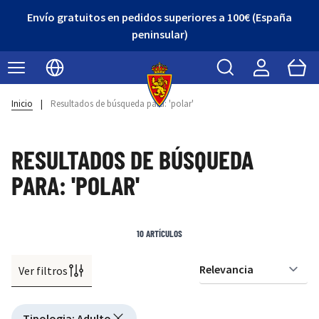
Envío gratuitos en pedidos superiores a 100€ (España
peninsular)
Buscar
Cart
Seleccionar idioma
Inicio
|
Resultados de búsqueda para: 'polar'
RESULTADOS DE BÚSQUEDA
PARA: 'POLAR'
10
ARTÍCULOS
Ver filtros
Or
Active filtering
Tipologia
:
Adulto