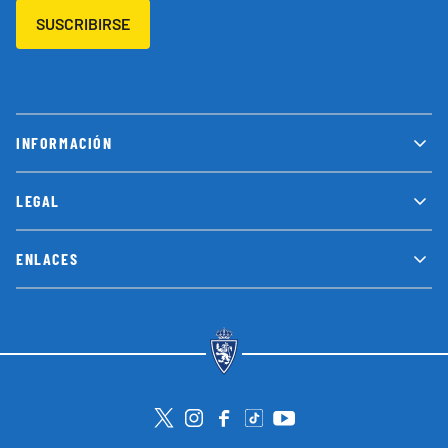
SUSCRIBIRSE
INFORMACIÓN
LEGAL
ENLACES
Visita la cuenta de Twitter
Visita el perfil de Instagram
Visita la página de Facebook
Visit Tiktok account
Visita el canal de Youtube