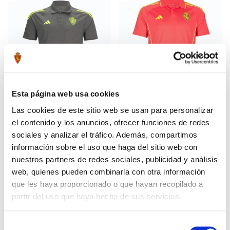
Esta página web usa cookies
Las cookies de este sitio web se usan para personalizar
el contenido y los anuncios, ofrecer funciones de redes
POLO PASEO TÉCNICO 24/25
POLO PASEO JUGADOR 25-26
29,99 €
34,99 €
ROSA
sociales y analizar el tráfico. Además, compartimos
49,99 €
49,99 €
información sobre el uso que haga del sitio web con
nuestros partners de redes sociales, publicidad y análisis
web, quienes pueden combinarla con otra información
que les haya proporcionado o que hayan recopilado a
partir del uso que haya hecho de sus servicios.
Selección