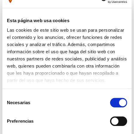
Esta página web usa cookies
Las cookies de este sitio web se usan para personalizar
el contenido y los anuncios, ofrecer funciones de redes
sociales y analizar el tráfico. Además, compartimos
información sobre el uso que haga del sitio web con
nuestros partners de redes sociales, publicidad y análisis
web, quienes pueden combinarla con otra información
que les haya proporcionado o que hayan recopilado a
partir del uso que haya hecho de sus servicios.
PANTALON CORTO ENTRENO
SUDADERA ENTRENO TECNICO
20,99 €
35,99 €
Selección
PORTERO INFANTIL 24/25
INFANTIL 24/25
34,99 €
59,99 €
Necesarias
de
consentimiento
Preferencias