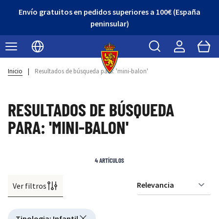
Envío gratuitos en pedidos superiores a 100€ (España
peninsular)
Buscar
Cart
Seleccionar idioma
Inicio
|
Resultados de búsqueda para: 'mini-balon'
RESULTADOS DE BÚSQUEDA
PARA: 'MINI-BALON'
4
ARTÍCULOS
Ver filtros
Or
Active filtering
Tipologia
:
Infantil