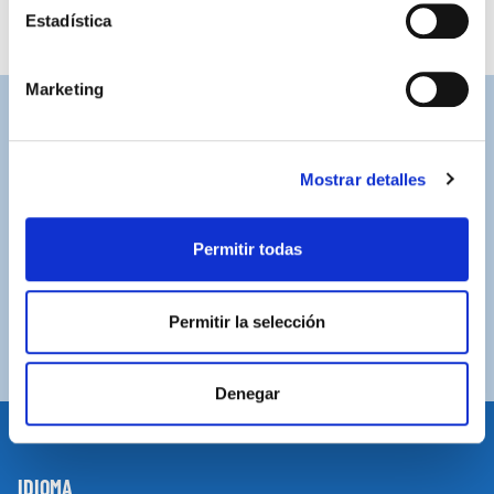
Estadística
Marketing
ASISTENCIA PERSONALIZADA
Contacta con nosotros para solucionar cualquier duda.
Mostrar detalles
ENVÍOS GRATUITOS
Por compras superiores a 100€ (España peninsular)
Permitir todas
COMPRAS SEGURAS
Plataforma de pago segura a través de tarjeta o
Permitir la selección
PayPal.
Denegar
IDIOMA