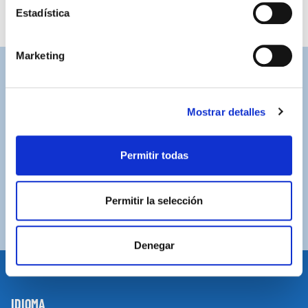
Estadística
Marketing
ASISTENCIA PERSONALIZADA
Contacta con nosotros para solucionar cualquier duda.
Mostrar detalles
ENVÍOS GRATUITOS
Por compras superiores a 100€ (España peninsular)
Permitir todas
COMPRAS SEGURAS
Plataforma de pago segura a través de tarjeta o
Permitir la selección
PayPal.
Denegar
IDIOMA