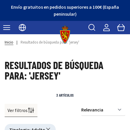
Envío gratuitos en pedidos superiores a 100€ (España
peninsular)
Buscar
Cart
Seleccionar idioma
Inicio
|
Resultados de búsqueda para: 'jersey'
RESULTADOS DE BÚSQUEDA
PARA: 'JERSEY'
3
ARTÍCULOS
Ver filtros
Or
Active filtering
Tipologia
:
Adulto