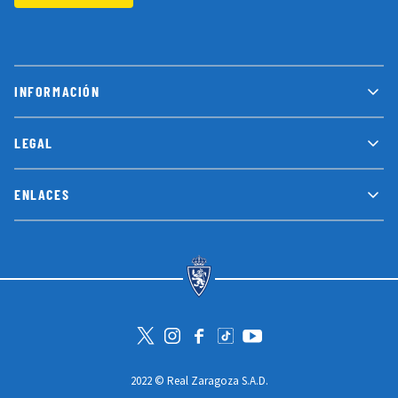
INFORMACIÓN
LEGAL
ENLACES
Visita la cuenta de Twitter
Visita el perfil de Instagram
Visita la página de Facebook
Visit Tiktok account
Visita el canal de Youtube
2022 © Real Zaragoza S.A.D.