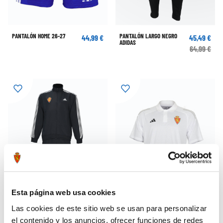
PANTALÓN HOME 26-27
PANTALÓN LARGO NEGRO
44,99 €
45,49 €
ADIDAS
64,99 €
Esta página web usa cookies
Las cookies de este sitio web se usan para personalizar
CHÁNDAL NEGRO TACTEL
POLO PASEO JUGADOR ADULTO
71,99 €
29,99 €
ADIDAS 24/25
24/25
el contenido y los anuncios, ofrecer funciones de redes