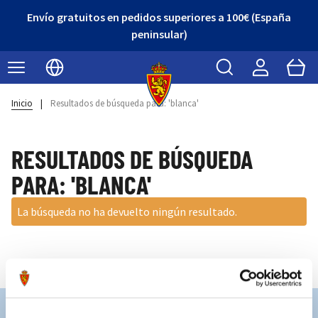
Envío gratuitos en pedidos superiores a 100€ (España
peninsular)
Buscar
Cart
Seleccionar idioma
Inicio
|
Resultados de búsqueda para: 'blanca'
RESULTADOS DE BÚSQUEDA
PARA: 'BLANCA'
La búsqueda no ha devuelto ningún resultado.