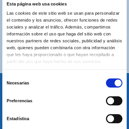
ASISTENCIA PERSONALIZADA
Esta página web usa cookies
Contacta con nosotros para solucionar cualquier duda.
Las cookies de este sitio web se usan para personalizar
el contenido y los anuncios, ofrecer funciones de redes
ENVÍOS GRATUITOS
sociales y analizar el tráfico. Además, compartimos
Por compras superiores a 100€ (España peninsular)
información sobre el uso que haga del sitio web con
nuestros partners de redes sociales, publicidad y análisis
COMPRAS SEGURAS
web, quienes pueden combinarla con otra información
Plataforma de pago segura a través de tarjeta o
que les haya proporcionado o que hayan recopilado a
PayPal.
partir del uso que haya hecho de sus servicios.
Selección
Necesarias
de
consentimiento
IDIOMA
Preferencias
Restablecer el idioma
Volver arriba
Estadística
SUSCRÍBETE A NUESTRA NEWSLETTER