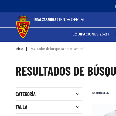
TIENDA OFICIAL
REAL ZARAGOZA
EQUIPACIONES 26-27
Inicio
|
Resultados de búsqueda para: 'verano'
RESULTADOS DE BÚSQU
Ver filtros
12
ARTÍCULOS
CATEGORÍA
Close filters
TALLA