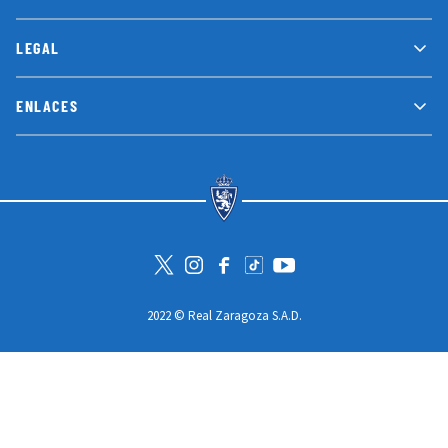
LEGAL
ENLACES
Visita la cuenta de Twitter
Visita el perfil de Instagram
Visita la página de Facebook
Visit Tiktok account
Visita el canal de Youtube
2022 © Real Zaragoza S.A.D.