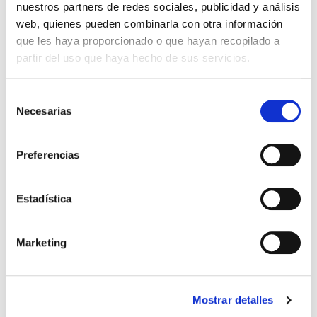
nuestros partners de redes sociales, publicidad y análisis
web, quienes pueden combinarla con otra información
que les haya proporcionado o que hayan recopilado a
PANTALÓN CORTO ENTRENO
PANTALÓN CORTO ENTRENO Y
39,99 €
34,99 €
partir del uso que haya hecho de sus servicios.
TÉCNICO 26-27 AZUL MARINO
PASEO JUGADOR 26-27 NIÑO
AZUL MARINO
Selección
Necesarias
de
-30%
consentimiento
Preferencias
Estadística
Marketing
Mostrar detalles