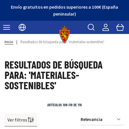
Envío gratuitos en pedidos superiores a 100€ (España
peninsular)
Buscar
Cart
Seleccionar idioma
Inicio
|
Resultados de búsqueda para: 'materiales-sostenibles'
RESULTADOS DE BÚSQUEDA
PARA: 'MATERIALES-
SOSTENIBLES'
ARTÍCULOS
109
-
119
DE
119
Ver filtros
Or