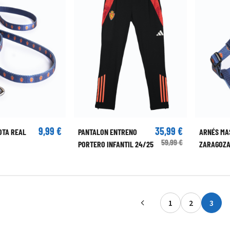
9,99 €
35,99 €
OTA REAL
PANTALON ENTRENO
ARNÉS MA
59,99 €
PORTERO INFANTIL 24/25
ZARAGOZ
1
2
3
Página
Página
Actu