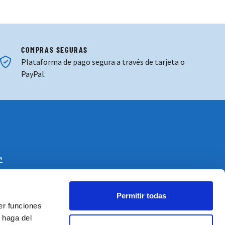
COMPRAS SEGURAS
Plataforma de pago segura a través de tarjeta o
PayPal.
ba
NEWSLETTER
Permitir todas
er funciones
tter y no te pierdas las últimas novedades y promociones
 haga del