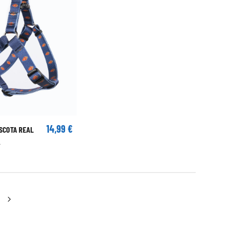
14,99 €
SCOTA REAL
A
almente estás leyendo página