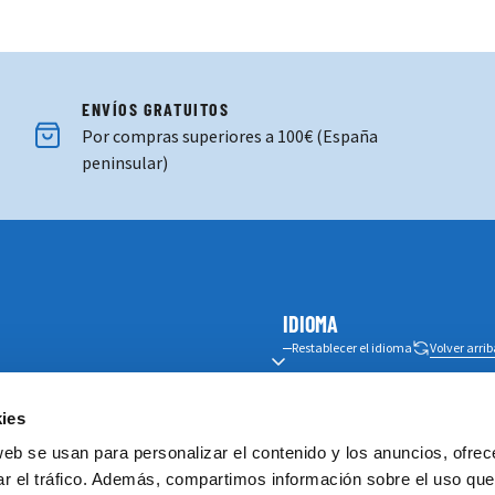
ENVÍOS GRATUITOS
Por compras superiores a 100€ (España
peninsular)
IDIOMA
Restablecer el idioma
Volver arri
SUSCRÍBETE A NUESTRA 
 paseo
ies
web se usan para personalizar el contenido y los anuncios, ofrec
Suscríbete a nuestro newsle
ar el tráfico. Además, compartimos información sobre el uso que
s