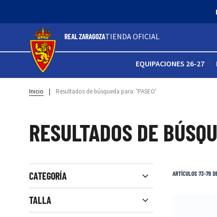
TIENDA OFICIAL
REAL ZARAGOZA
EQUIPACIONES 26-27
Inicio
|
Resultados de búsqueda para: 'PASEO'
RESULTADOS DE BÚSQU
Ver filtros
ARTÍCULOS
73
-
79
D
CATEGORÍA
Close filters
TALLA