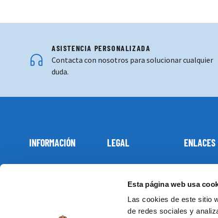
ASISTENCIA PERSONALIZADA
Contacta con nosotros para solucionar cualquier
duda.
INFORMACIÓN
LEGAL
ENLACES
Condiciones de entrega
Aviso legal
Juego
Realizar pedidos
Política de privacidad
Entreno y
Esta página web usa cook
Pago y envíos
Condiciones de compra
Moda
Las cookies de este sitio 
de redes sociales y analiz
Devoluciones
Política de cookies
Accesorio