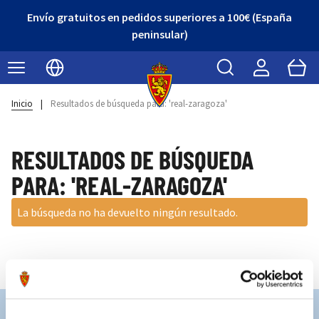
Envío gratuitos en pedidos superiores a 100€ (España
peninsular)
Buscar
Cart
Seleccionar idioma
Inicio
|
Resultados de búsqueda para: 'real-zaragoza'
RESULTADOS DE BÚSQUEDA
PARA: 'REAL-ZARAGOZA'
La búsqueda no ha devuelto ningún resultado.