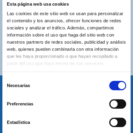
ASISTENCIA PERSONALIZADA
Esta página web usa cookies
Contacta con nosotros para solucionar cualquier duda.
Las cookies de este sitio web se usan para personalizar
el contenido y los anuncios, ofrecer funciones de redes
ENVÍOS GRATUITOS
sociales y analizar el tráfico. Además, compartimos
Por compras superiores a 100€ (España peninsular)
información sobre el uso que haga del sitio web con
nuestros partners de redes sociales, publicidad y análisis
COMPRAS SEGURAS
web, quienes pueden combinarla con otra información
Plataforma de pago segura a través de tarjeta o
que les haya proporcionado o que hayan recopilado a
PayPal.
partir del uso que haya hecho de sus servicios.
Selección
Necesarias
de
consentimiento
IDIOMA
Preferencias
Restablecer el idioma
Volver arriba
Estadística
SUSCRÍBETE A NUESTRA NEWSLETTER