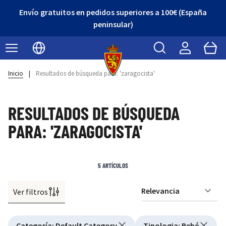
Envío gratuitos en pedidos superiores a 100€ (España
peninsular)
Buscar
Cart
Seleccionar idioma
Inicio
|
Resultados de búsqueda para: 'zaragocista'
RESULTADOS DE BÚSQUEDA
PARA: 'ZARAGOCISTA'
5
ARTÍCULOS
Ver filtros
Or
Active filtering
Categoría
:
Default Category
Tipologia
:
Bebé